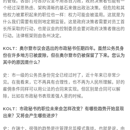
的管理。各部门与各办公室不用各自为政，政府决策者也能有一
个经过深思熟虑、架构清晰的基石来做出政治决策。但危险和其
他权力被累积起来的职位也一样：权力可能会被滥用。这就是为
什么我们需要有规则地定期监管。这是政府决策者需要对员工首
长所采取的行动，也是议会的控制委员会要对政府决策者做出的
行动。法律框架则由各州决定。
KOLT：奥尔登市议会选出的市政秘书任期四年。虽然公务员身
份在许多地方已被废除，但在奥尔登市仍被保留了下来。您认为
其中的原因是什么？
史：市一级的公务员身份完全已经过时了，近十年来已非常少
见。在我看来，它不再具有合理性，也不再为人民所理解。好的
雇佣条件同样可以用公法的合同来实现。但区别是合同可以解
除，比如在市政秘书表现差强人意的时候。
KOLT：市政秘书的职位未来会怎样改变？有哪些趋势开始显现
出来？又将会产生哪些进步？
史：在瑞士，很强的趋势是往管理总监模式靠拢。也就是说，由