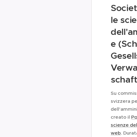
Societ
le sci
dell'a
e (Sc
Gesell
Verwa
schaf
Su commiss
svizzera pe
dell'ammini
creato il
Po
scienze del
web
. Durat