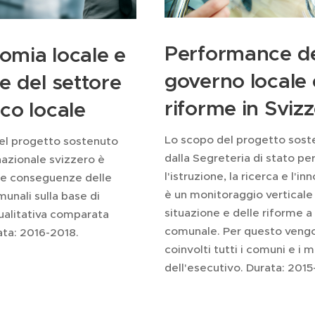
Performance d
omia locale e
governo locale 
e del settore
riforme in Sviz
co locale
Lo scopo del progetto sost
el progetto sostenuto
dalla Segreteria di stato pe
nazionale svizzero è
l'istruzione, la ricerca e l'i
 le conseguenze delle
è un monitoraggio verticale 
unali sulla base di
situazione e delle riforme a 
qualitativa comparata
comunale. Per questo veng
ata: 2016-2018.
coinvolti tutti i comuni e i 
dell'esecutivo. Durata: 2015