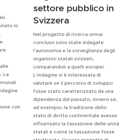
settore pubblico in
dei
Svizzera
inato lo
.
Nel progetto di ricerca ormai
ne
concluso sono state indagate
are
l'autonomia e la sorveglianza degli
organismi statali svizzeri,
alle
comparandoli a quelli europei.
. La
L'indagine si è interessata di
omunali
valutare se il percorso di sviluppo
indagine
fosse stato caratterizzato da una
dipendenza dal passato, ovvero se,
zione con
ad esempio, la tradizione dello
stato di diritto continentale avesse
influenzato la tassazione delle unità
statali e come la tassazione fosse
strutturata. Questo progetto di