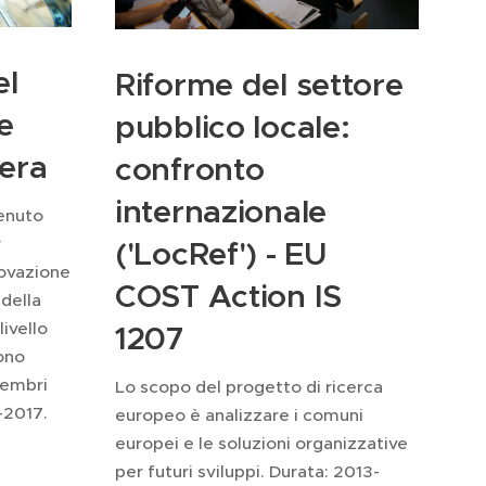
el
Riforme del settore
e
pubblico locale:
zera
confronto
internazionale
enuto
r
('LocRef') - EU
nnovazione
COST Action IS
della
livello
1207
ono
membri
Lo scopo del progetto di ricerca
-2017.
europeo è analizzare i comuni
europei e le soluzioni organizzative
per futuri sviluppi. Durata: 2013-