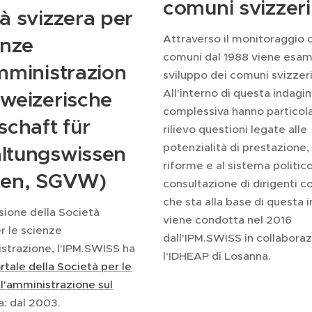
comuni svizzeri
à svizzera per
Attraverso il monitoraggio 
enze
comuni dal 1988 viene esam
mministrazion
sviluppo dei comuni svizzeri
All'interno di questa indagi
hweizerische
complessiva hanno particol
schaft für
rilievo questioni legate alle
potenzialità di prestazione, 
ltungswissen
riforme e al sistema politico
ten, SGVW)
consultazione di dirigenti c
che sta alla base di questa 
ione della Società
viene condotta nel 2016
r le scienze
dall'IPM.SWISS in collabora
strazione, l'IPM.SWISS ha
l'IDHEAP di Losanna.
rtale della Società per le
l'amministrazione sul
a: dal 2003.